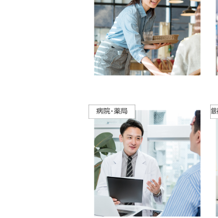
2025-11-17
臨時休業のお知らせ
エブリマスミヤ
2025-11-05
「スキップ鷺沼」11月入室説明会
スキップ鷺沼
2025-07-25
店舗移転売りつくしセール開催の
アルモワール（馬絹に移転します
2025-07-18
臨時休業のお知らせ
エブリマスミヤ
2025-06-20
店舗移転しました（すぐとなり）
Cut Room KR