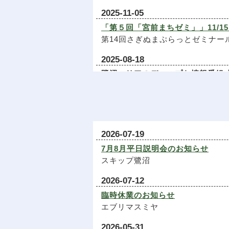
2025-11-05
「第５回「宮前まちゼミ」」11/15
第14回さぎぬまぷらっとゼミナー
2025-08-18
鷺沼エリアのディープな情報番組「
毎月、YouTubeでライブ配信
ライブ配信ご視聴はこちら＞＞＞
2025-02-20
「第16回「さぎ沼さくらまつり」を
2026-07-19
鷺沼駅前駐車場を会場にできるの
7月8月平日説明会のお知らせ
さくらまつり専用HPはこちら＞＞
スキップ鷺沼
2024-09-06
2026-07-12
10/5（土）・6（日）「さぎ沼ま
臨時休業のお知らせ
今年も東急・川崎市との共催とな
エブリマスミヤ
さぎ沼まつり専用HPはこちら＞＞
2026-05-31