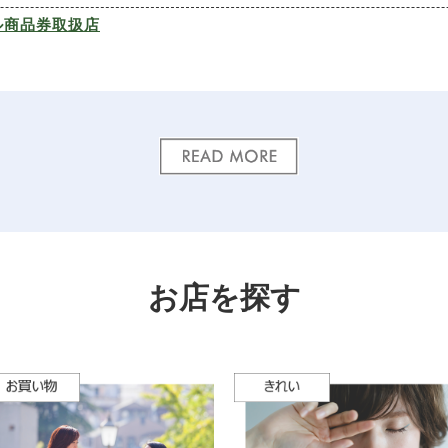
ル商品券取扱店
つり（さぎ沼秋まつり）2024」を開催致します。
りイベント会場も駅前駐車場・駅前道路～鷺沼公園と３エリア
者の募集を始めました。【応募締切は8/31】ですのでお早めにご
＞＞
3/30（土）に開催致します。
29まで）行っております。
は今年で最後となりそうです。多くの方のご来場をお待ちして
ークショップ開催のお知らせ
＞
お店を探す
ぎ沼まつり（さぎ沼秋まつり）」を開催致します。
りイベント会場も駅前駐車場・駅前道路～鷺沼小学校と３エリ
ります。
＞
ます。