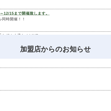
～12/15まで開催致します。
ル同時開催！！
さぎぬま推し！LIVE」
を行っておりますのでどうぞご視聴ください。（見逃し配信も行っ
加盟店からのお知らせ
3/29（土）に開催致します。
は今年で最後となります。多くの方のご来場をお待ちしており
＞
つり（さぎ沼秋まつり）2024」を開催致します。
りイベント会場も駅前駐車場・駅前道路～鷺沼公園と３エリア
＞