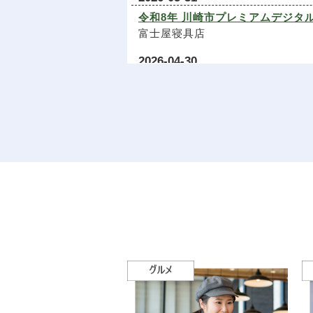
2024-08-21
令和8年 川崎市プレミアムデジタ
10/5（土）・6（日）「さぎ沼ま
富士屋寝具店
今年も東急・川崎市との共催とな
また10/6（日）のステージ出演
2026-04-30
ステージへの出演応募はこちら＞
価格改定のお知らせ
2024-02-20
エブリマスミヤ
「第15回「さぎ沼さくらまつり」を
2026-03-20
ステージへの出演者の公募も（2/
鷺沼駅前駐車場を会場にできるの
３月２８日（土）スキップ鷺沼ワ
さくらまつり専用HPはこちら＞＞
スキップ鷺沼
2026-01-07
2023-09-12
9/30（土）・10/1（日）「さ
小学校入学準備
今年は東急・川崎市との共催とな
富士屋寝具店
多くの方のご来場をお待ちしてお
2026-01-04
【さぎ沼まつり】HPはこちら＞＞
26' あけましておめでとうござい
富士屋寝具店