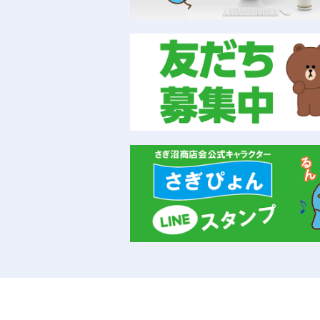
2024-05-28
当店で川崎市プレミアムデジタル
富士屋寝具店
2024-05-17
KL羽毛をSL合掛羽毛2枚にリフ
富士屋寝具店
2024-05-15
冬用布団、仕舞う前に点検しまし
富士屋寝具店