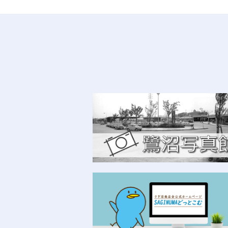
2025-04-25
刃物研ぎ料金一部改定のお知らせ
エブリマスミヤ
2025-02-04
防災ずきん、防災ずきんカバー、
富士屋寝具店
2025-01-01
2025'あけましておめでとうござ
富士屋寝具店
2024-12-18
鷺沼駅周辺のパーキングメーター
富士屋寝具店
2024-12-12
プレミアム・モルツ「神泡超達人
よしみつ